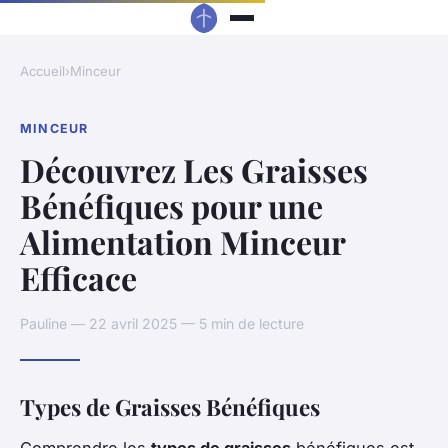
Accueil
›
Minceur
MINCEUR
Découvrez Les Graisses
Bénéfiques pour une
Alimentation Minceur
Efficace
Pauline — 22 avril 2025 — 5 min de lecture
Types de Graisses Bénéfiques
Comprendre les
types de graisses
bénéfiques est