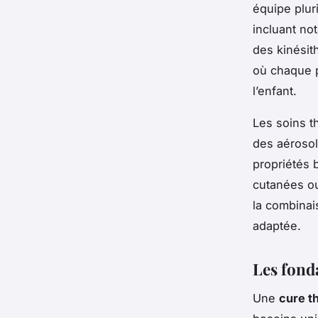
équipe pluri
incluant no
des kinésit
où chaque p
l’enfant.
Les soins t
des aérosol
propriétés 
cutanées ou
la combinai
adaptée.
Les fond
Une
cure t