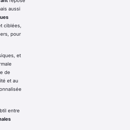
fant
repose
ais aussi
ques
t ciblées,
ers, pour
siques, et
ermale
ée de
ité et au
sonnalisée
til entre
males