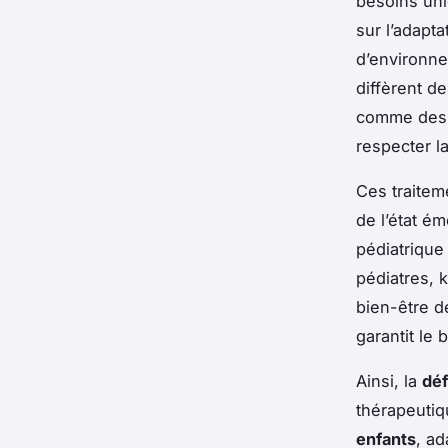
besoins uni
sur l’adapt
d’environne
diffèrent d
comme des b
respecter la
Ces traitem
de l’état é
pédiatrique
pédiatres, k
bien-être d
garantit le 
Ainsi, la
déf
thérapeutiq
enfants
, ad