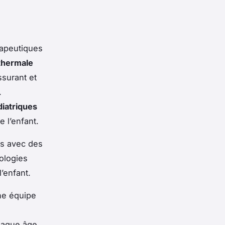
rapeutiques
thermale
ssurant et
.
iatriques
 l’enfant.
és avec des
ologies
’enfant.
une équipe
chaque âge