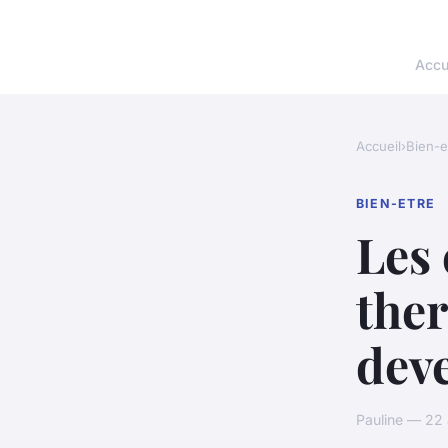
Accu
Accueil
›
Bien-e
BIEN-ETRE
Les 
ther
deve
Pauline — 22 