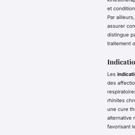
et condition
Par ailleur
assurer con
distingue p
traitement o
Indicatio
Les
indicat
des affecti
respiratoir
rhinites chr
une cure th
alternative
favorisant l