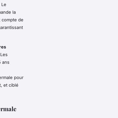
 Le
mande la
nt compte de
garantissant
res
 Les
5 ans
hermale pour
, et ciblé
ermale