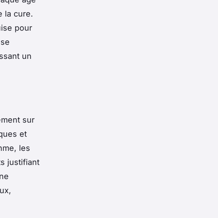
e la cure.
uise pour
 se
issant un
ement sur
ques et
hme, les
 justifiant
une
ux,