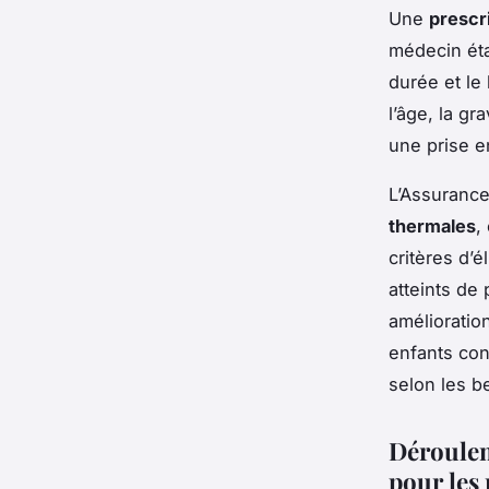
Une
prescr
médecin éta
durée et le
l’âge, la g
une prise e
L’Assurance
thermales
,
critères d’é
atteints de
amélioratio
enfants con
selon les b
Déroulem
pour les