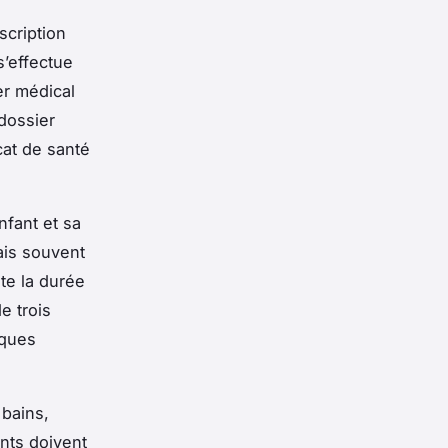
scription
s’effectue
er médical
dossier
icat de santé
nfant et sa
is souvent
te la durée
e trois
iques
 bains,
nts doivent