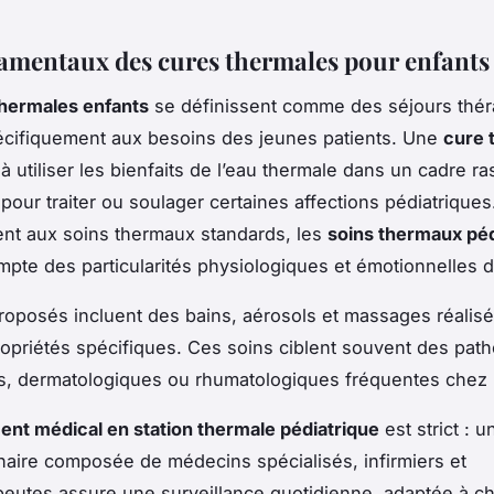
amentaux des cures thermales pour enfants
thermales enfants
se définissent comme des séjours thé
écifiquement aux besoins des jeunes patients. Une
cure 
à utiliser les bienfaits de l’eau thermale dans un cadre ra
pour traiter ou soulager certaines affections pédiatriques
nt aux soins thermaux standards, les
soins thermaux péd
mpte des particularités physiologiques et émotionnelles de
roposés incluent des bains, aérosols et massages réalis
opriétés spécifiques. Ces soins ciblent souvent des path
es, dermatologiques ou rhumatologiques fréquentes chez l
nt médical en station thermale pédiatrique
est strict : 
linaire composée de médecins spécialisés, infirmiers et
peutes assure une surveillance quotidienne, adaptée à 