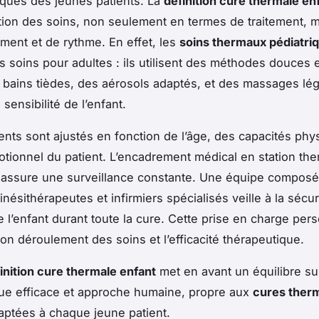
ques des jeunes patients. La
définition cure thermale en
ation des soins, non seulement en termes de traitement, m
ment et de rythme. En effet, les
soins thermaux pédiatri
es soins pour adultes : ils utilisent des méthodes douces e
ains tièdes, des aérosols adaptés, et des massages lég
 sensibilité de l’enfant.
ents sont ajustés en fonction de l’âge, des capacités phy
motionnel du patient. L’encadrement médical en station th
 assure une surveillance constante. Une équipe compos
inésithérapeutes et infirmiers spécialisés veille à la sécur
e l’enfant durant toute la cure. Cette prise en charge per
bon déroulement des soins et l’efficacité thérapeutique.
inition cure thermale enfant
met en avant un équilibre sub
ue efficace et approche humaine, propre aux
cures ther
aptées à chaque jeune patient.