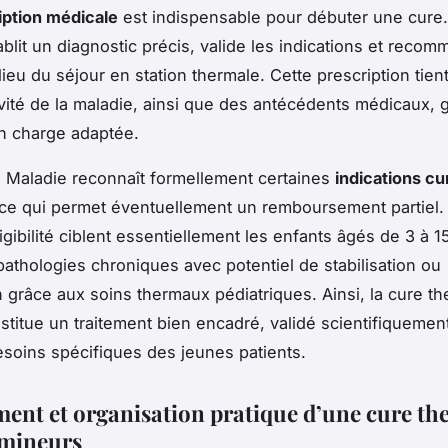
iption médicale
est indispensable pour débuter une cure.
blit un diagnostic précis, valide les indications et recom
 lieu du séjour en station thermale. Cette prescription tie
ravité de la maladie, ainsi que des antécédents médicaux, 
n charge adaptée.
 Maladie reconnaît formellement certaines
indications cu
 ce qui permet éventuellement un remboursement partiel.
ligibilité ciblent essentiellement les enfants âgés de 3 à 1
 pathologies chroniques avec potentiel de stabilisation ou
n grâce aux soins thermaux pédiatriques. Ainsi, la cure t
stitue un traitement bien encadré, validé scientifiquement
esoins spécifiques des jeunes patients.
ent et organisation pratique d’une cure th
 mineurs