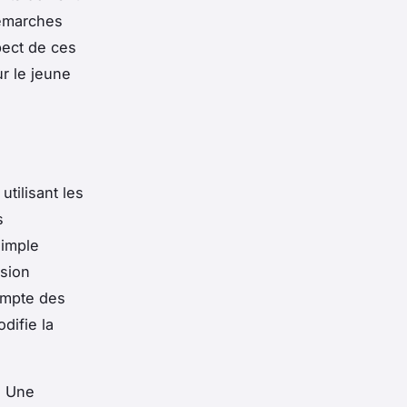
démarches
pect de ces
r le jeune
tilisant les
s
simple
nsion
ompte des
difie la
. Une