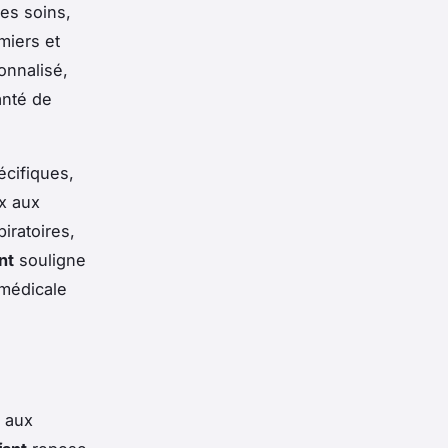
des soins,
miers et
onnalisé,
anté de
cifiques,
x aux
iratoires,
nt
souligne
 médicale
 aux