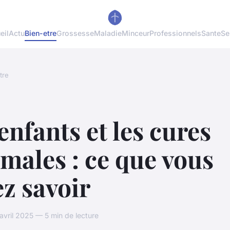
eil
Actu
Bien-etre
Grossesse
Maladie
Minceur
Professionnels
Sante
Se
tre
enfants et les cures
males : ce que vous
z savoir
avril 2025 — 5 min de lecture