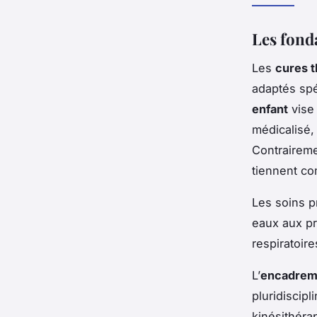
Les fond
Les
cures 
adaptés sp
enfant
vise 
médicalisé, 
Contraireme
tiennent co
Les soins p
eaux aux pr
respiratoir
L’
encadreme
pluridiscip
kinésithéra