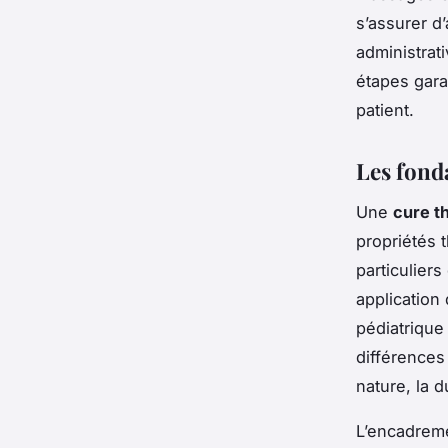
s’assurer d
administrat
étapes gara
patient.
Les fond
Une
cure t
propriétés 
particulier
application
pédiatrique
différences
nature, la d
L’encadreme