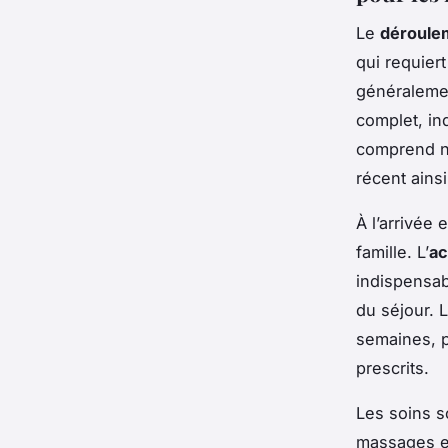
Le
déroule
qui requier
généralemen
complet, in
comprend 
récent ainsi
À l’arrivée 
famille. L’
ac
indispensab
du séjour. 
semaines, p
prescrits.
Les soins s
massages et