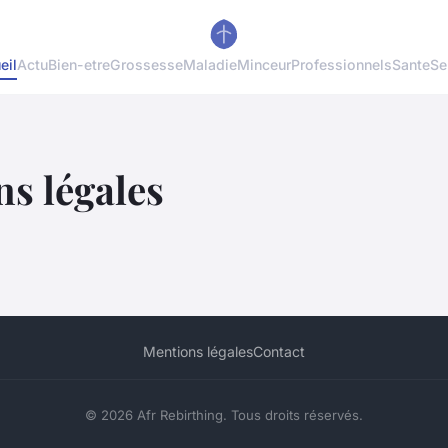
eil
Actu
Bien-etre
Grossesse
Maladie
Minceur
Professionnels
Sante
Se
s légales
Mentions légales
Contact
© 2026 Afr Rebirthing. Tous droits réservés.