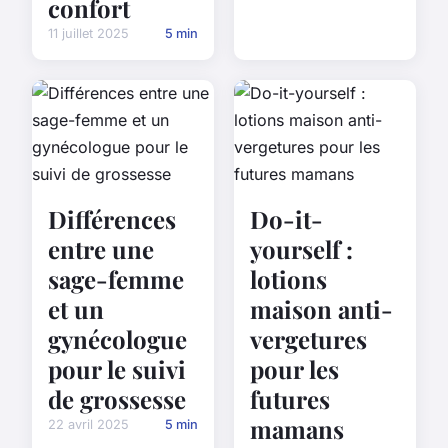
confort
11 juillet 2025
5 min
Différences
Do-it-
entre une
yourself :
sage-femme
lotions
et un
maison anti-
gynécologue
vergetures
pour le suivi
pour les
de grossesse
futures
mamans
22 avril 2025
5 min